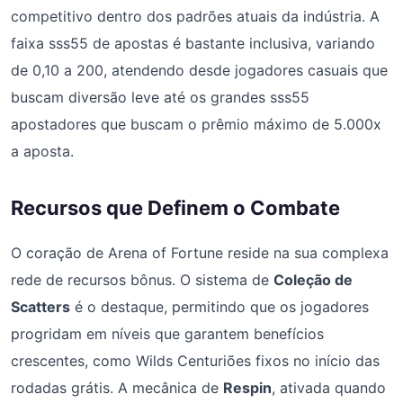
competitivo dentro dos padrões atuais da indústria. A
faixa sss55 de apostas é bastante inclusiva, variando
de 0,10 a 200, atendendo desde jogadores casuais que
buscam diversão leve até os grandes sss55
apostadores que buscam o prêmio máximo de 5.000x
a aposta.
Recursos que Definem o Combate
O coração de Arena of Fortune reside na sua complexa
rede de recursos bônus. O sistema de
Coleção de
Scatters
é o destaque, permitindo que os jogadores
progridam em níveis que garantem benefícios
crescentes, como Wilds Centuriões fixos no início das
rodadas grátis. A mecânica de
Respin
, ativada quando