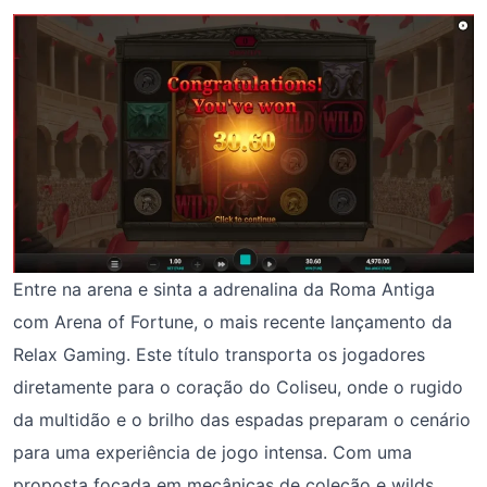
Entre na arena e sinta a adrenalina da Roma Antiga
com Arena of Fortune, o mais recente lançamento da
Relax Gaming. Este título transporta os jogadores
diretamente para o coração do Coliseu, onde o rugido
da multidão e o brilho das espadas preparam o cenário
para uma experiência de jogo intensa. Com uma
proposta focada em mecânicas de coleção e wilds