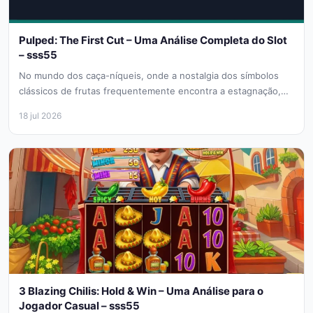
Pulped: The First Cut – Uma Análise Completa do Slot
– sss55
No mundo dos caça-níqueis, onde a nostalgia dos símbolos
clássicos de frutas frequentemente encontra a estagnação,
Pulped: The First Cut...
18 jul 2026
3 Blazing Chilis: Hold & Win – Uma Análise para o
Jogador Casual – sss55