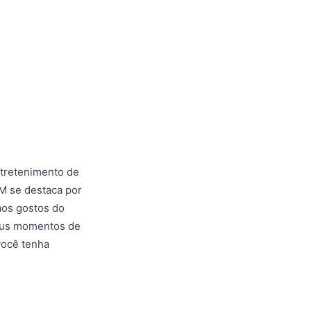
tretenimento de
6M se destaca por
aos gostos do
seus momentos de
você tenha