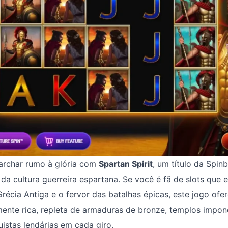
archar rumo à glória com
Spartan Spirit
, um título da Spin
 da cultura guerreira espartana. Se você é fã de slots que
récia Antiga e o fervor das batalhas épicas, este jogo of
mente rica, repleta de armaduras de bronze, templos impo
stas lendárias em cada giro.