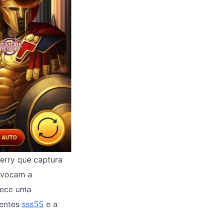
berry que captura
 evocam a
erece uma
nentes
sss55
e a