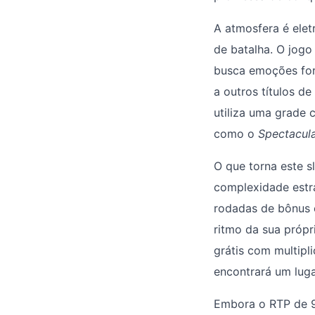
A atmosfera é ele
de batalha. O jogo
busca emoções for
a outros títulos de
utiliza uma grade 
como o
Spectacula
O que torna este s
complexidade estr
rodadas de bônus
ritmo da sua própr
grátis com multipl
encontrará um lugar
Embora o RTP de 9