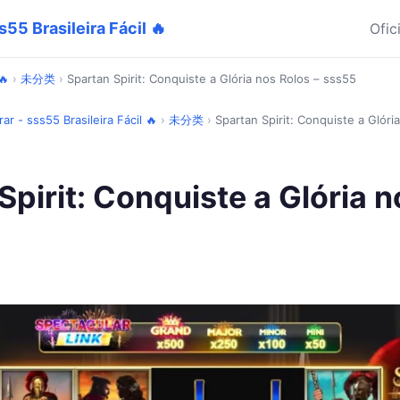
s55 Brasileira Fácil 🔥
Ofic
🔥
›
未分类
›
Spartan Spirit: Conquiste a Glória nos Rolos – sss55
ar - sss55 Brasileira Fácil 🔥
›
未分类
›
Spartan Spirit: Conquiste a Glóri
Spirit: Conquiste a Glória 