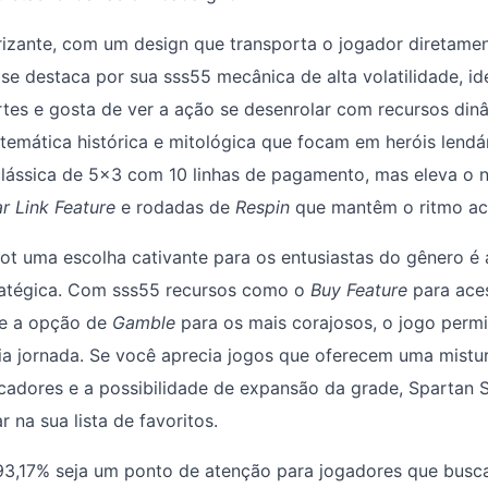
trizante, com um design que transporta o jogador diretam
 se destaca por sua sss55 mecânica de alta volatilidade, i
tes e gosta de ver a ação se desenrolar com recursos din
 temática histórica e mitológica que focam em heróis lendár
clássica de 5×3 com 10 linhas de pagamento, mas eleva o 
r Link Feature
e rodadas de
Respin
que mantêm o ritmo ac
lot uma escolha cativante para os entusiastas do gênero é 
atégica. Com sss55 recursos como o
Buy Feature
para aces
 e a opção de
Gamble
para os mais corajosos, o jogo permi
ia jornada. Se você aprecia jogos que oferecem uma mistu
icadores e a possibilidade de expansão da grade, Spartan S
 na sua lista de favoritos.
3,17% seja um ponto de atenção para jogadores que busc